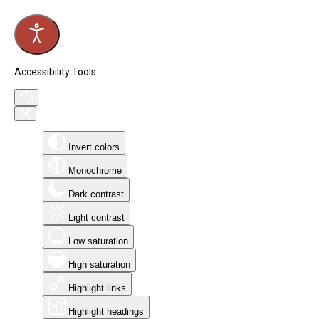
Accessibility Tools
Invert colors
Monochrome
Dark contrast
Light contrast
Low saturation
High saturation
Highlight links
Highlight headings