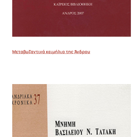
Μεταβυζαντινά κειμήλια της Άνδρου