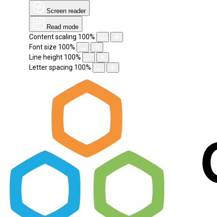
Screen reader
Read mode
Content scaling
100
%
Font size
100
%
Line height
100
%
Letter spacing
100
%