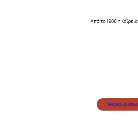
Από το 1988 η Καϊρει
Ανδριακά Χρον