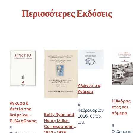
Περισσότερες Εκδόσεις
Αλώνια της
Άνδρου
Η Άνδρος
Άγκυρα 6,
9
χτες και
Δελτίο της
Φεβρουαρίου
σήμερα
Betty Ryan and
Καϊρείου
2026, 07:56
Henry Miller:
Βιβλιοθήκης
μ.μ.
9
Correspondence
9
Φεβρουαρί
1952 - 1979