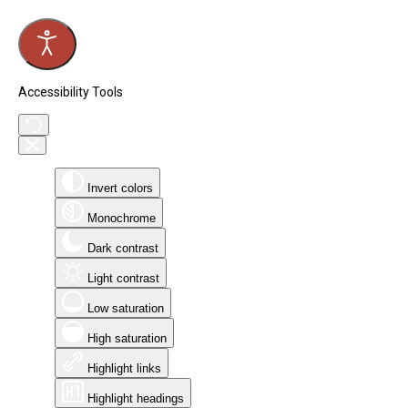
Accessibility Tools
Invert colors
Monochrome
Dark contrast
Light contrast
Low saturation
High saturation
Highlight links
Highlight headings