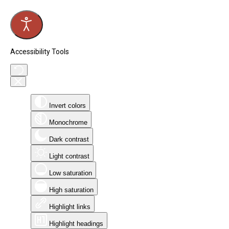
Accessibility Tools
Invert colors
Monochrome
Dark contrast
Light contrast
Low saturation
High saturation
Highlight links
Highlight headings