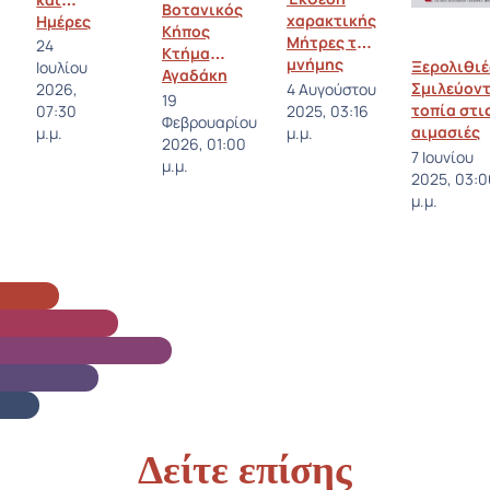
Βοτανικός
χαρακτικής
Ημέρες
Κήπος
Μήτρες της
24
Κτήμα
μνήμης
Ξερολιθιέ
Ιουλίου
Αγαδάκη
Σμιλεύον
4 Αυγούστου
2026,
Απατούρια
19
τοπία στι
2025, 03:16
07:30
Φεβρουαρίου
αιμασιές
μ.μ.
μ.μ.
2026, 01:00
της Άνδρ
7 Ιουνίου
μ.μ.
2025, 03:0
μ.μ.
Δείτε επίσης