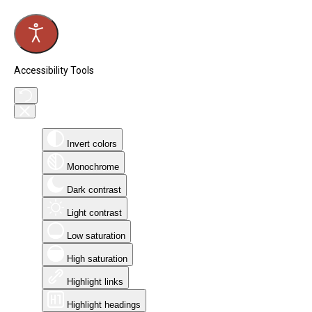
Accessibility Tools
Invert colors
Monochrome
Dark contrast
Light contrast
Low saturation
High saturation
Highlight links
Highlight headings