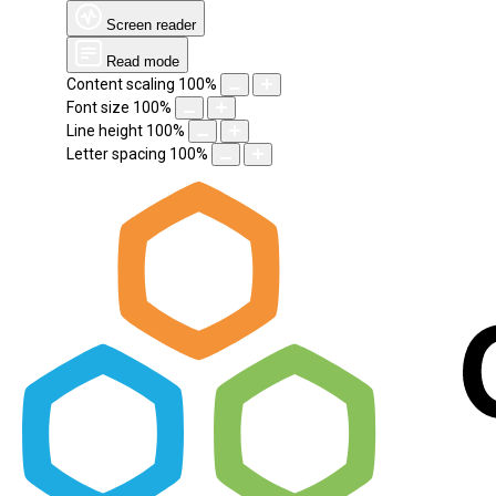
Screen reader
Read mode
Content scaling
100
%
Font size
100
%
Line height
100
%
Letter spacing
100
%