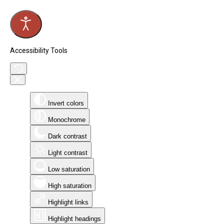
Accessibility Tools
Invert colors
Monochrome
Dark contrast
Light contrast
Low saturation
High saturation
Highlight links
Highlight headings