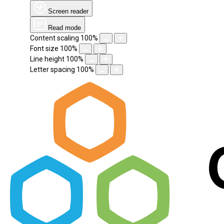
Screen reader
Read mode
Content scaling
100
%
Font size
100
%
Line height
100
%
Letter spacing
100
%