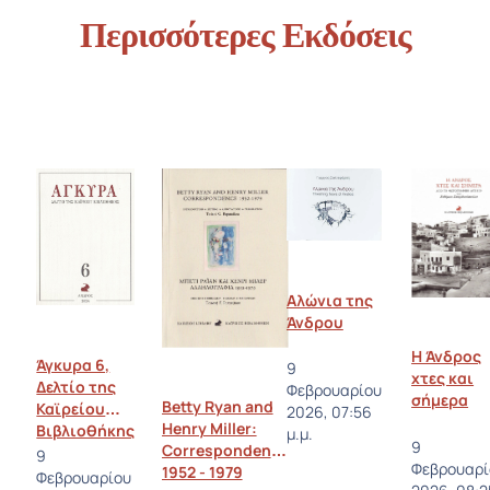
Περισσότερες Εκδόσεις
Αλώνια της
Άνδρου
Η Άνδρος
Άγκυρα 6,
9
χτες και
Δελτίο της
Φεβρουαρίου
σήμερα
Betty Ryan and
Καϊρείου
2026, 07:56
Henry Miller:
Βιβλιοθήκης
μ.μ.
9
Correspondence
9
Φεβρουαρί
1952 - 1979
Φεβρουαρίου