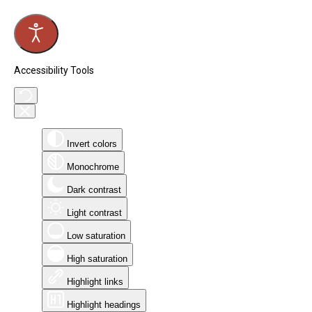
Accessibility Tools
Invert colors
Monochrome
Dark contrast
Light contrast
Low saturation
High saturation
Highlight links
Highlight headings