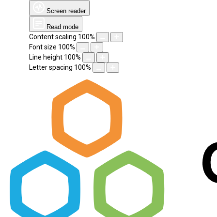
Screen reader
Read mode
Content scaling
100
%
Font size
100
%
Line height
100
%
Letter spacing
100
%