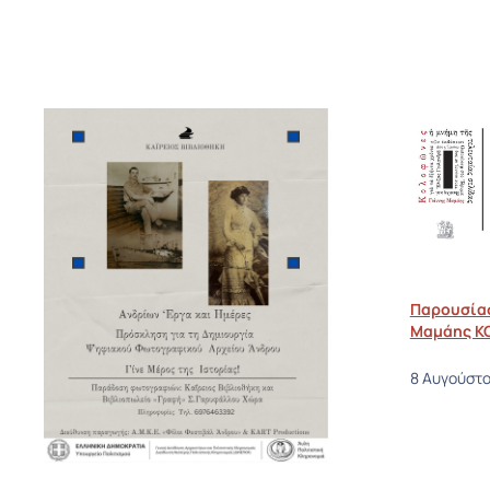
Παρουσίασ
Μαμάης Κ
8 Αυγούστο