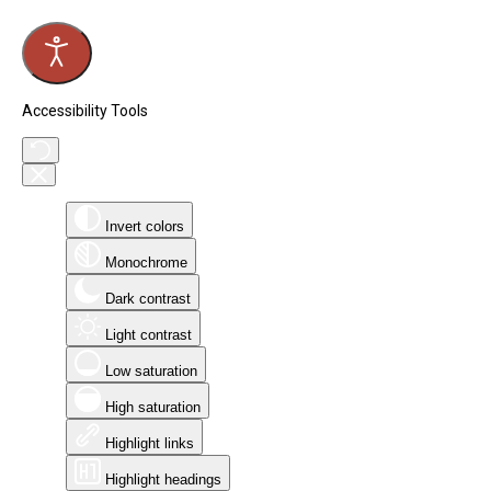
Accessibility Tools
Invert colors
Monochrome
Dark contrast
Light contrast
Low saturation
High saturation
Highlight links
Highlight headings